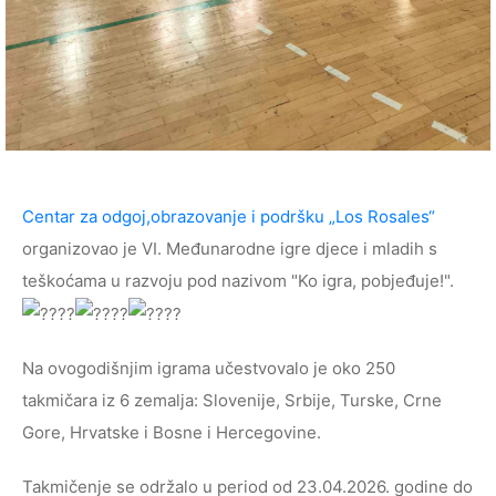
Centar za odgoj,obrazovanje i podršku „Los Rosales“
organizovao je VI. Međunarodne igre djece i mladih s
teškoćama u razvoju pod nazivom "Ko igra, pobjeđuje!".
Na ovogodišnjim igrama učestvovalo je oko 250
takmičara iz 6 zemalja: Slovenije, Srbije, Turske, Crne
Gore, Hrvatske i Bosne i Hercegovine.
Takmičenje se održalo u period od 23.04.2026. godine do