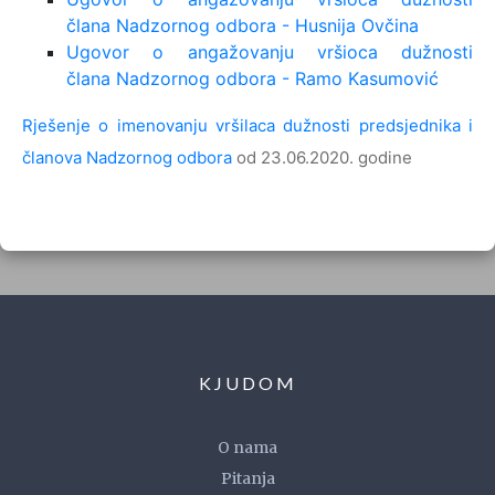
člana Nadzornog odbora - Husnija Ovčina
Ugovor o angažovanju vršioca dužnosti
člana Nadzornog odbora - Ramo Kasumović
Rješenje o imenovanju vršilaca dužnosti predsjednika i
članova Nadzornog odbora
od 23.06.2020. godine
KJUDOM
O nama
Pitanja