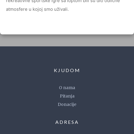
rekreativne sportske igre sa loptom bili su dio odlične
atmosfere u kojoj smo uživali.
KJUDOM
O nama
Pitanja
Donacije
ADRESA