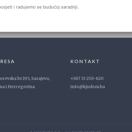
osjeti i radujemo se budućoj saradnji.
RESA
KONTAKT
revska br.195, Sarajevo,
+387 33 250-820
na i Hercegovina
info@kjudom.ba