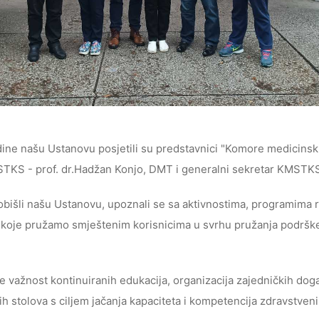
ine našu Ustanovu posjetili su predstavnici "Komore medicinski
TKS - prof. dr.Hadžan Konjo, DMT i generalni sekretar KMSTK
 obišli našu Ustanovu, upoznali se sa aktivnostima, programima 
 koje pružamo smještenim korisnicima u svrhu pružanja podršk
e važnost kontinuiranih edukacija, organizacija zajedničkih dog
ih stolova s ciljem jačanja kapaciteta i kompetencija zdravstveni