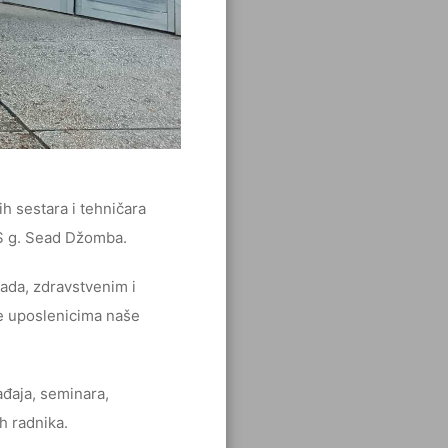
h sestara i tehničara
S g. Sead Džomba.
rada, zdravstvenim i
e uposlenicima naše
ađaja, seminara,
h radnika.