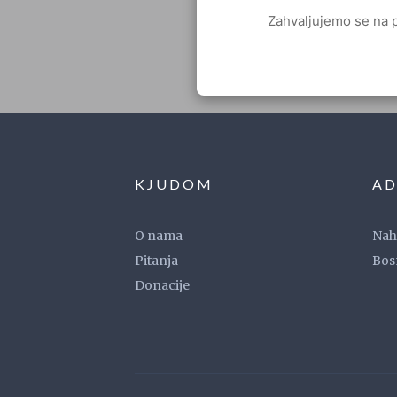
Zahvaljujemo se na p
KJUDOM
AD
O nama
Naho
Pitanja
Bos
Donacije