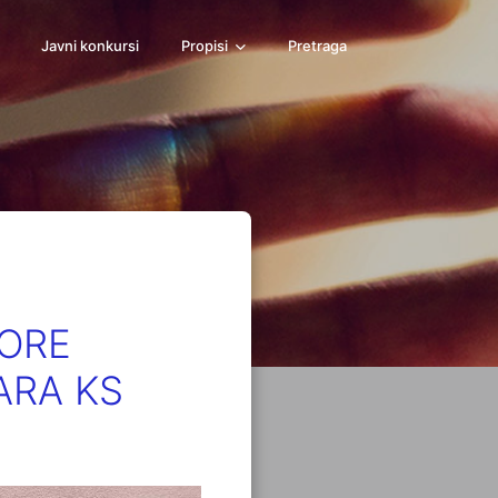
Javni konkursi
Propisi
Pretraga
ORE
ARA KS