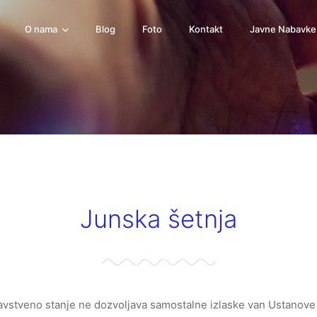
O nama
Blog
Foto
Kontakt
Javne Nabavk
Junska šetnja
ravstveno stanje ne dozvoljava samostalne izlaske van Ustanov