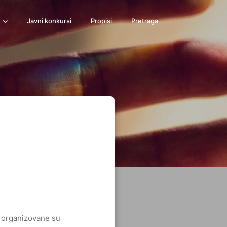
e
Javni konkursi
Propisi
Pretraga
e organizovane su