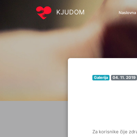
KJUDOM
Naslovna
Galerija
04. 11. 2019
Za korisnike čije zd