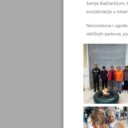
šetnje Baščaršijom, k
socijalizacije u loka
Neizostavna i ugodna
obližnjih parkova, po