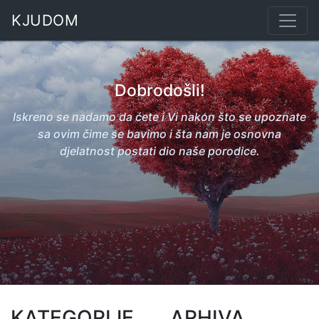
KJUDOM
Dobrodošli!
Iskreno se nadamo da ćete i Vi nakon što se upoznate
sa ovim čime se bavimo i šta nam je osnovna
djelatnost postati dio naše porodice.
KATEGORIJE
ARHIVA