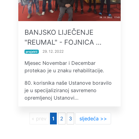
BANJSKO LIJEČENJE
"REUMAL" - FOJNICA …
29. 12. 2022
projekti
Mjesec Novembar i Decembar
protekao je u znaku rehabilitacije.
80. korisnika naše Ustanove boravilo
je u specijaliziranoj savremeno
opremljenoj Ustanovi…
« prev
1
2
3
sljedeća >>