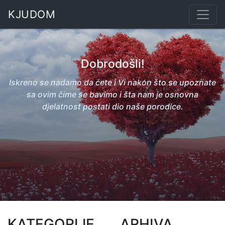
KJUDOM
Dobrodošli!
Iskreno se nadamo da ćete i Vi nakon što se upoznate
sa ovim čime se bavimo i šta nam je osnovna
djelatnost postati dio naše porodice.
KATEGORIJE
ARHIVA