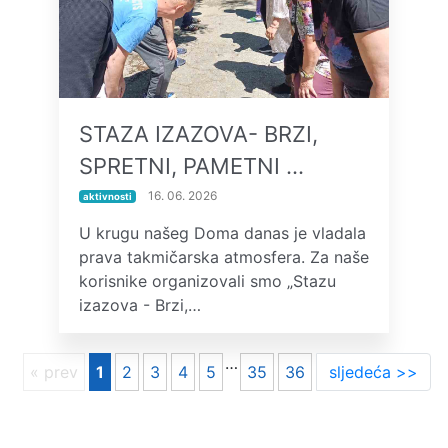
STAZA IZAZOVA- BRZI,
SPRETNI, PAMETNI …
16. 06. 2026
aktivnosti
U krugu našeg Doma danas je vladala
prava takmičarska atmosfera. Za naše
korisnike organizovali smo „Stazu
izazova - Brzi,…
…
« prev
1
2
3
4
5
35
36
sljedeća >>