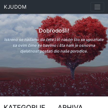
KJUDOM
Dobrodošli!
Iskreno se nadamo da ćete i Vi nakon što se upoznate
sa ovim čime se bavimo i šta nam je osnovna
djelatnost postati dio naše porodice.
KATEGORIJE
ARHIVA