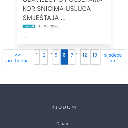
KORISNICIMA USLUGA
SMJEŠTAJA …
15. 06. 2022
novosti
…
…
…
<<
1
2
5
6
7
12
13
sljedeća
prethodna
>>
KJUDOM
O nama