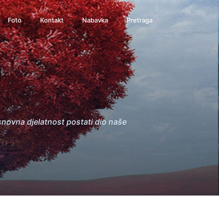
Foto
Kontakt
Nabavka
Pretraga
snovna djelatnost postati dio naše