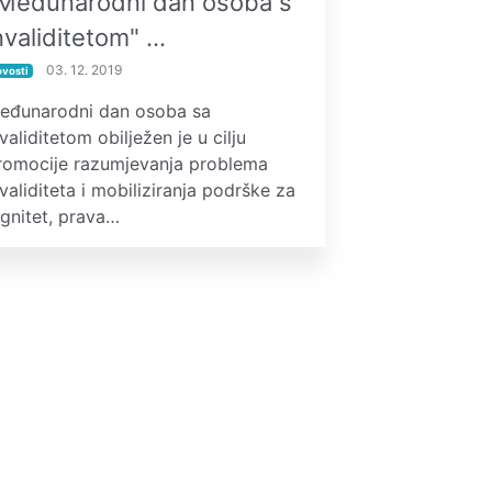
Međunarodni dan osoba s
nvaliditetom" …
03. 12. 2019
ovosti
eđunarodni dan osoba sa
validitetom obilježen je u cilju
romocije razumjevanja problema
nvaliditeta i mobiliziranja podrške za
ignitet, prava…