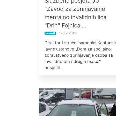
Službena posjeta JU
"Zavod za zbrinjavanje
mentalno invalidnih lica
"Drin" Fojnica …
12. 12. 2019
novosti
Direktor i stručni saradnici Kantonal
javne ustanove „Dom za socijalno
zdravstveno zbrinjavanje osoba sa
invaliditetom i drugih osoba“
posjetili…