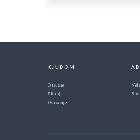
KJUDOM
AD
O nama
Naho
Pitanja
Bos
Donacije