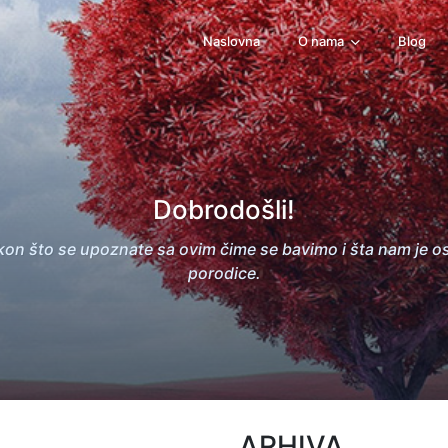
Naslovna
O nama
Blog
Dobrodošli!
kon što se upoznate sa ovim čime se bavimo i šta nam je o
porodice.
ARHIVA