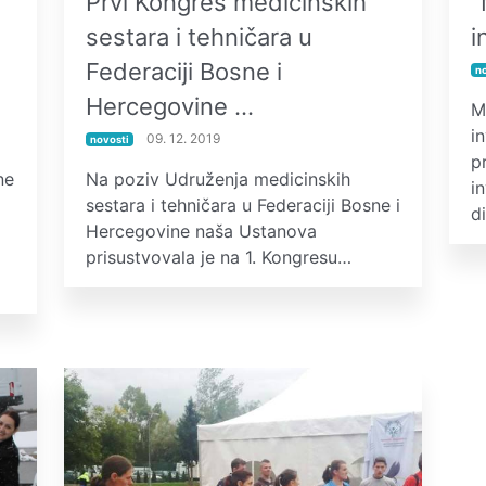
Prvi Kongres medicinskih
"
sestara i tehničara u
i
Federaciji Bosne i
n
Hercegovine …
M
in
09. 12. 2019
novosti
p
ne
Na poziv Udruženja medicinskih
i
sestara i tehničara u Federaciji Bosne i
d
Hercegovine naša Ustanova
prisustvovala je na 1. Kongresu…