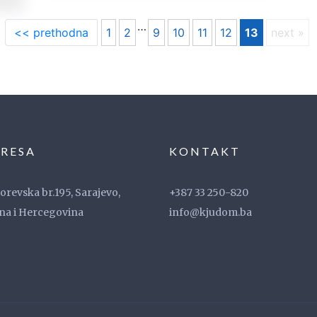
…
<< prethodna
1
2
9
10
11
12
13
next »
RESA
KONTAKT
revska br.195, Sarajevo,
+387 33 250-820
na i Hercegovina
info@kjudom.ba