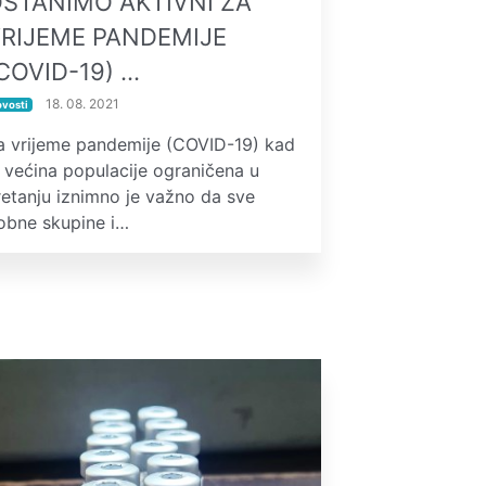
STANIMO AKTIVNI ZA
RIJEME PANDEMIJE
COVID-19) …
18. 08. 2021
ovosti
a vrijeme pandemije (COVID-19) kad
e većina populacije ograničena u
retanju iznimno je važno da sve
obne skupine i…