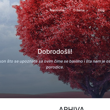
Naslovna
O nama
Blog
Dobrodošli!
kon što se upoznate sa ovim čime se bavimo i šta nam je o
porodice.
ARHIVA