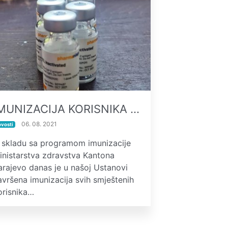
MUNIZACIJA KORISNIKA …
06. 08. 2021
ovosti
 skladu sa programom imunizacije
inistarstva zdravstva Kantona
arajevo danas je u našoj Ustanovi
avršena imunizacija svih smještenih
orisnika…