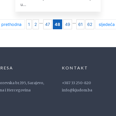
u…
…
…
 prethodna
1
2
47
48
49
61
62
sljedeća
RESA
KONTAKT
revska br.195, Sarajevo,
+387 33 250-820
na i Hercegovina
info@kjudom.ba