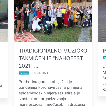
TRADICIONALNO MUZIČKO
I
TAKMIČENJE "NAHOFEST
n
2021" …
U
M
12. 08. 2021
novosti
S
Prethodnu godinu obilježila je
z
ki
pandemija koronavirusa, a primjena
k
epidemioloških mjera rezultirala je
izostankom organizovanja
manifestacija i međusobnih druženja