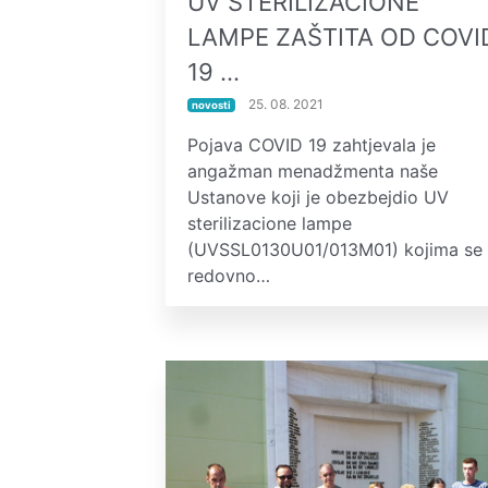
UV STERILIZACIONE
LAMPE ZAŠTITA OD COVI
19 …
25. 08. 2021
novosti
Pojava COVID 19 zahtjevala je
angažman menadžmenta naše
Ustanove koji je obezbejdio UV
sterilizacione lampe
(UVSSL0130U01/013M01) kojima se
redovno…