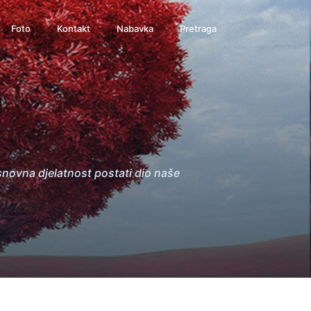
Foto
Kontakt
Nabavka
Pretraga
snovna djelatnost postati dio naše