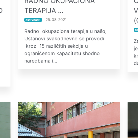
RADNO OKUPACIONA
O
D
TERAPIJA …
V
(
25. 08. 2021
aktivnosti
Radno okupaciona terapija u našoj
n
Ustanovi svakodnevno se provodi
Z
kroz 15 različitih sekcija u
j
ograničenom kapacitetu shodno
k
naredbama i…
d