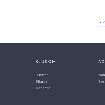
<<
KJUDOM
AD
O nama
Naho
Pitanja
Bos
Donacije