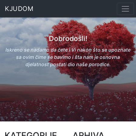
KJUDOM
Dobrodošli!
Iskreno se nadamo da ćete i Vi nakon što se upoznate
sa ovim čime se bavimo i šta nam je osnovna
djelatnost postati dio naše porodice.
KATEGORIJE
ARHIVA