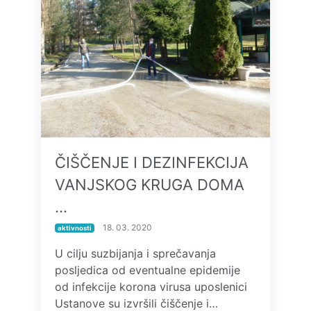
ČIŠČENJE I DEZINFEKCIJA
VANJSKOG KRUGA DOMA
…
18. 03. 2020
aktivnosti
U cilju suzbijanja i sprečavanja
posljedica od eventualne epidemije
od infekcije korona virusa uposlenici
Ustanove su izvršili čiščenje i…