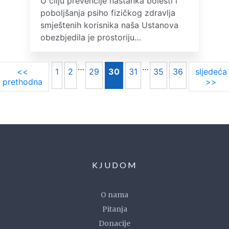
U cilju prevencije nastanka bolesti i
poboljšanja psiho fizičkog zdravlja
smještenih korisnika naša Ustanova
obezbjedila je prostoriju…
…
…
<<
1
2
29
30
31
35
36
sljedeća
prethodna
>>
KJUDOM
O nama
Pitanja
Donacije