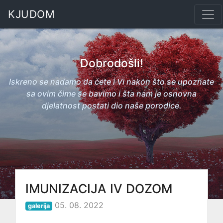
KJUDOM
Dobrodošli!
Iskreno se nadamo da ćete i Vi nakon što se upoznate
sa ovim čime se bavimo i šta nam je osnovna
djelatnost postati dio naše porodice.
IMUNIZACIJA IV DOZOM
05. 08. 2022
galerija