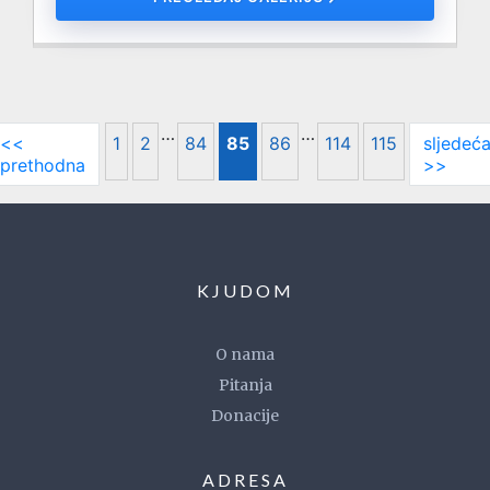
…
…
<<
1
2
84
85
86
114
115
sljedeć
prethodna
>>
KJUDOM
O nama
Pitanja
Donacije
ADRESA