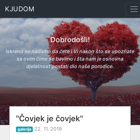
KJUDOM
Dobrodošli!
Iskreno se nadamo da ćete i Vi nakon što se upoznate
sa ovim čime se bavimo i šta nam je osnovna
djelatnost postati dio naše porodice.
''Čovjek je čovjek''
22. 11. 2019
galerija