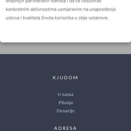
snažnijih partnerskih odnosa i da će rezultirati
konkretnim aktivnostima usmjerenim na unapređenje
uslova i kvaliteta života korisnika u obje ustanove.
KJUDOM
O nama
Pitanja
Donacije
ADRESA